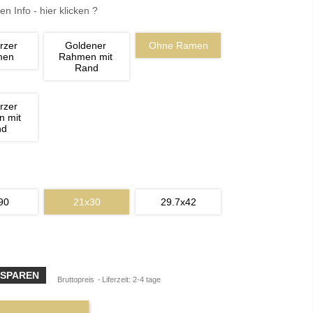
en Info - hier klicken ?
rzer 
Goldener 
Ohne Ramen
men
Rahmen mit 
Rand
rzer 
 mit 
nd
90
21x30
29.7x42
 SPAREN
Bruttopreis
Liferzeit: 2-4 tage