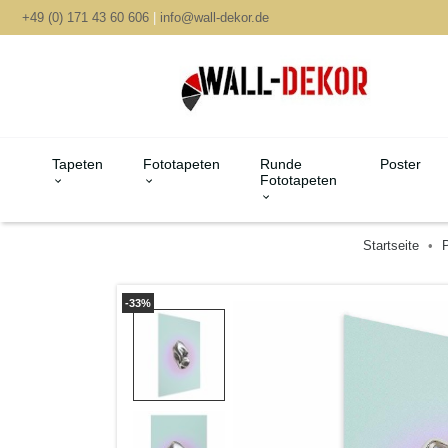
+49 (0) 171 43 60 606
|
info@wall-dekor.de
Tapeten
Fototapeten
Runde
Poster
Fototapeten
Startseite
P
-33%