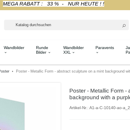
MEGA RABATT : 33 % - NUR HEUTE ! !
Wandbilder
Runde
Wandbilder
Paravents
Ja
Bilder
XXL
Pa
oster
Poster - Metallic Form - abstract sculpture on a mint background wit
Poster - Metallic Form - 
background with a purpl
Artikel-Nr.:
A1-a-C-10140-ao-a_2