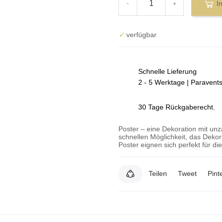
I
-
+
✓
verfügbar
Schnelle Lieferung
2 - 5 Werktage | Paravent
30 Tage Rückgaberecht.
Poster – eine Dekoration mit un
schnellen Möglichkeit, das Deko
Poster eignen sich perfekt für d
Teilen
Tweet
Pint