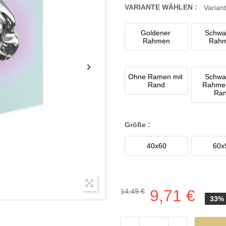
VARIANTE WÄHLEN :
Variant
Goldener 
Schwa
Rahmen
Rah
Ohne Ramen mit 
Schwa
Rand
Rahmen
Ra
Größe :
40x60
60x
9,71 €
14,49 €
33%