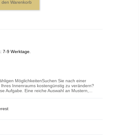
n den Warenkorb
s: 7-9 Werktage.
zähligen MöglichkeitenSuchen Sie nach einer
r Ihres Innenraums kostengünstig zu verändern?
iese Aufgabe. Eine reiche Auswahl an Mustern,...
erest