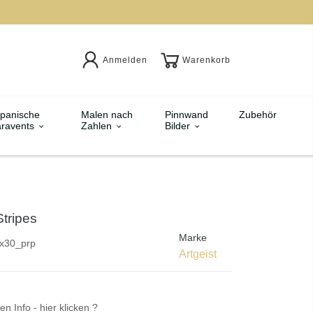
Anmelden
Warenkorb
panische
Malen nach
Pinnwand
Zubehör
ravents
Zahlen
Bilder
Stripes
Marke
x30_prp
Artgeist
en Info - hier klicken ?