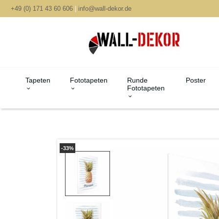
+49 (0) 171 43 60 606
|
info@wall-dekor.de
Tapeten
Fototapeten
Runde
Poster
Fototapeten
-33%