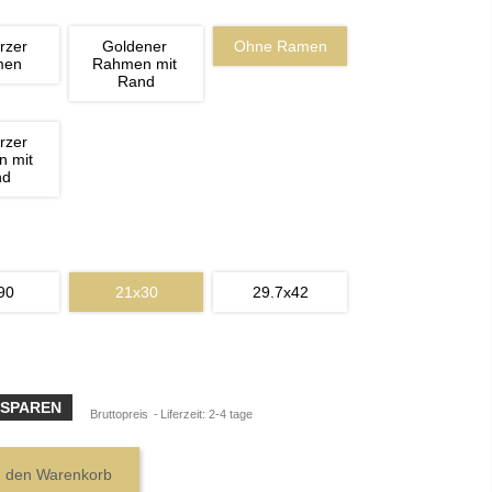
rzer 
Goldener 
Ohne Ramen
men
Rahmen mit 
Rand
rzer 
 mit 
nd
90
21x30
29.7x42
 SPAREN
Bruttopreis
Liferzeit: 2-4 tage
n den Warenkorb