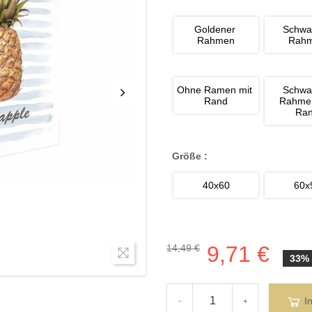
Goldener 
Schwa
Rahmen
Rah
Ohne Ramen mit 
Schwa
Rand
Rahmen
Ra
Größe :
40x60
60x
9,71 €
14,49 €
33%
I
-
+