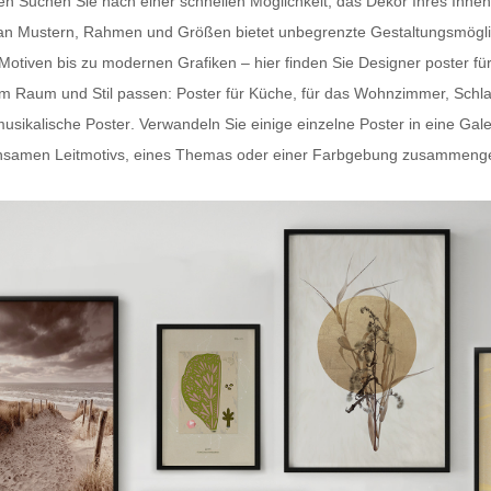
ten Suchen Sie nach einer schnellen Möglichkeit, das Dekor Ihres In
hl an Mustern, Rahmen und Größen bietet unbegrenzte Gestaltungsmögli
-Motiven bis zu modernen Grafiken – hier finden Sie
Designer poster fü
dem Raum und Stil passen:
Poster für Küche
, für das Wohnzimmer, Schl
usikalische Poster
. Verwandeln Sie einige einzelne Poster in eine Gal
samen Leitmotivs, eines Themas oder einer Farbgebung zusammengestel