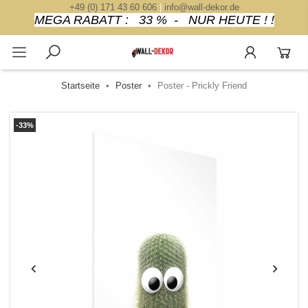
+49 (0) 171 43 60 606
|
info@wall-dekor.de
MEGA RABATT : 33 % - NUR HEUTE ! !
Startseite
Poster
Poster - Prickly Friend
-33%