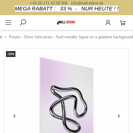
+49 (0) 171 43 60 606
|
info@wall-dekor.de
MEGA RABATT : 33 % - NUR HEUTE ! !
er
Poster - Silver Intricacies - fluid metallic figure on a gradient background
-33%