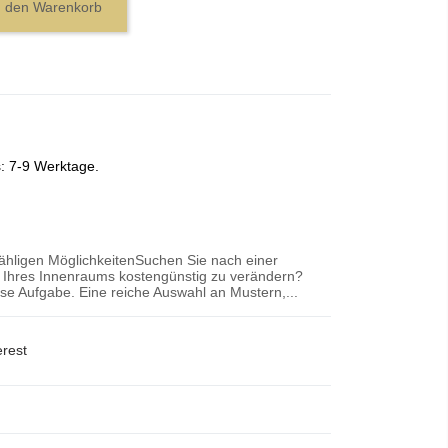
n den Warenkorb
s: 7-9 Werktage.
zähligen MöglichkeitenSuchen Sie nach einer
r Ihres Innenraums kostengünstig zu verändern?
iese Aufgabe. Eine reiche Auswahl an Mustern,...
erest