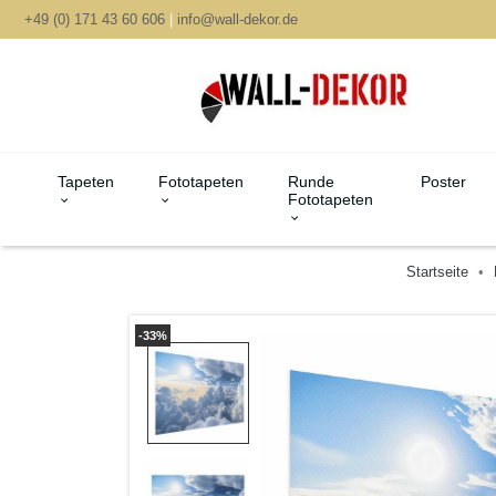
+49 (0) 171 43 60 606
|
info@wall-dekor.de
Tapeten
Fototapeten
Runde
Poster
Fototapeten
Startseite
-33%