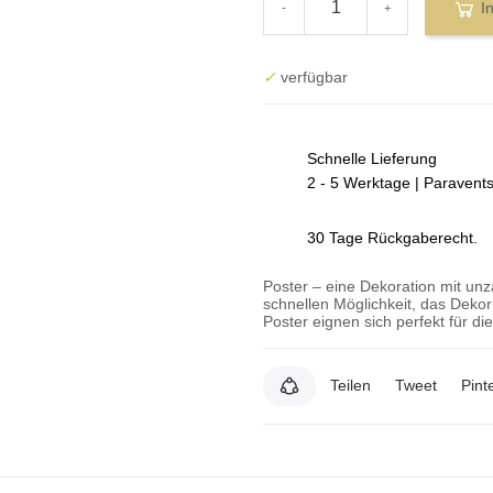
I
-
+
✓
verfügbar
Schnelle Lieferung
2 - 5 Werktage | Paravent
30 Tage Rückgaberecht.
Poster – eine Dekoration mit un
schnellen Möglichkeit, das Deko
Poster eignen sich perfekt für d
Teilen
Tweet
Pint