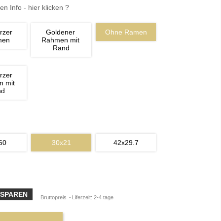
en Info - hier klicken ?
rzer 
Goldener 
Ohne Ramen
men
Rahmen mit 
Rand
rzer 
 mit 
nd
60
30x21
42x29.7
 SPAREN
Bruttopreis
Liferzeit: 2-4 tage