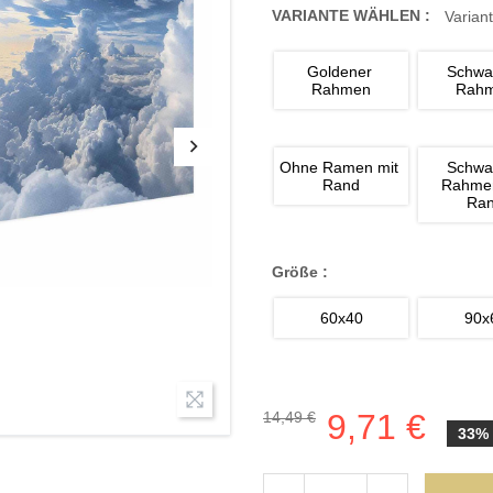
VARIANTE WÄHLEN :
Variant
Goldener 
Schwa
Rahmen
Rah
Ohne Ramen mit 
Schwa
Rand
Rahmen
Ra
Größe :
60x40
90x
9,71 €
14,49 €
33%