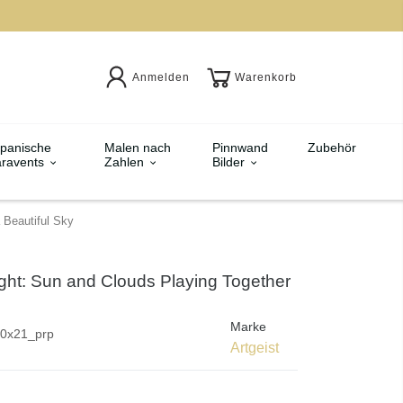
Anmelden
Warenkorb
panische
Malen nach
Pinnwand
Zubehör
ravents
Zahlen
Bilder
 Beautiful Sky
ght: Sun and Clouds Playing Together
Marke
0x21_prp
Artgeist