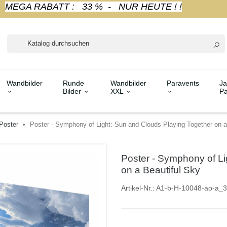
MEGA RABATT : 33 % - NUR HEUTE ! !
Wandbilder
Runde
Wandbilder
Paravents
Ja
Bilder
XXL
Pa
Poster
Poster - Symphony of Light: Sun and Clouds Playing Together on a
Poster - Symphony of Li
on a Beautiful Sky
Artikel-Nr.:
A1-b-H-10048-ao-a_3