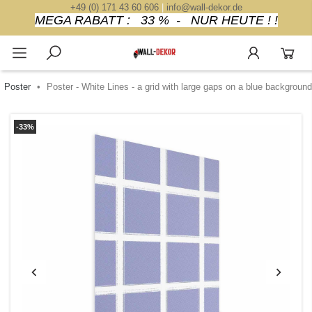
+49 (0) 171 43 60 606
|
info@wall-dekor.de
MEGA RABATT : 33 % - NUR HEUTE ! !
Poster
Poster - White Lines - a grid with large gaps on a blue background
-33%