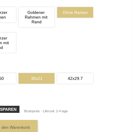
rzer 
Goldener 
Ohne Ramen
men
Rahmen mit 
Rand
rzer 
 mit 
nd
60
30x21
42x29.7
 SPAREN
Bruttopreis
Liferzeit: 2-4 tage
n den Warenkorb