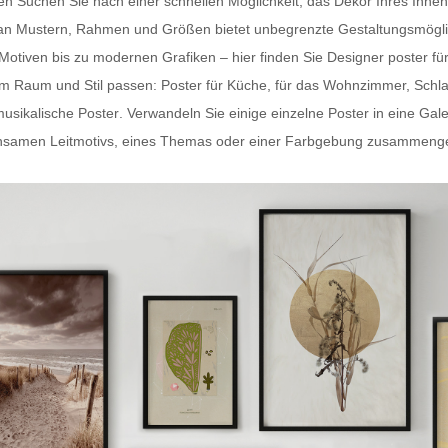
ten Suchen Sie nach einer schnellen Möglichkeit, das Dekor Ihres In
hl an Mustern, Rahmen und Größen bietet unbegrenzte Gestaltungsmögli
-Motiven bis zu modernen Grafiken – hier finden Sie
Designer poster fü
dem Raum und Stil passen:
Poster für Küche
, für das Wohnzimmer, Schl
usikalische Poster
. Verwandeln Sie einige einzelne Poster in eine Gal
samen Leitmotivs, eines Themas oder einer Farbgebung zusammengestel