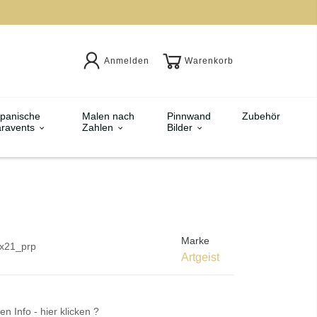
Anmelden
Warenkorb
panische
Malen nach
Pinnwand
Zubehör
ravents
Zahlen
Bilder
Marke
x21_prp
Artgeist
en Info - hier klicken ?