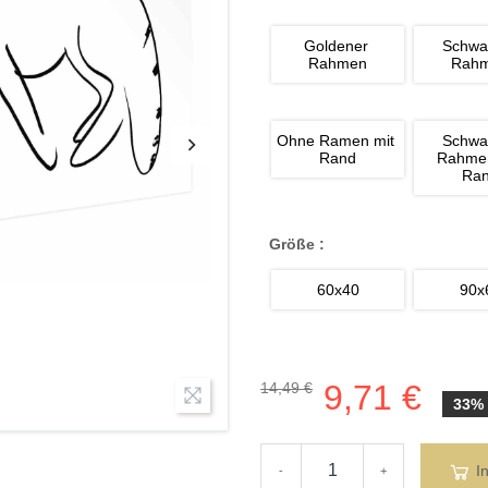
Goldener 
Schwa
Rahmen
Rah
Ohne Ramen mit 
Schwa
Rand
Rahmen
Ra
Größe :
60x40
90x
9,71 €
14,49 €
33%
I
-
+