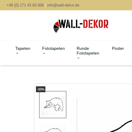
+49 (0) 171 43 60 606
|
info@wall-dekor.de
Tapeten
Fototapeten
Runde
Poster
Fototapeten
-33%