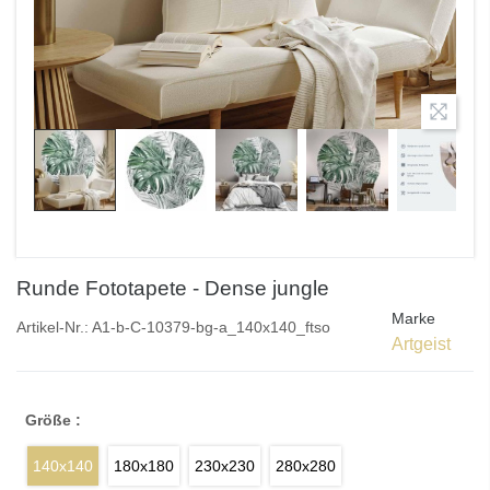
Runde Fototapete - Dense jungle
Marke
Artikel-Nr.:
A1-b-C-10379-bg-a_140x140_ftso
Artgeist
Größe :
140x140
180x180
230x230
280x280