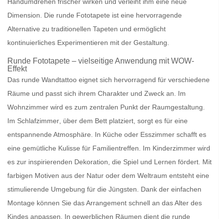
Handumdrehen
frischer
wirken und verleiht ihm eine
neue
Dimension
. Die
runde Fototapete
ist eine hervorragende
Alternative zu
traditionellen Tapeten
und ermöglicht
kontinuierliches Experimentieren mit der Gestaltung.
Runde Fototapete
– vielseitige Anwendung mit WOW-
Effekt
Das runde Wandtattoo
eignet sich hervorragend für verschiedene
Räume
und passt sich ihrem
Charakter
und
Zweck
an. Im
Wohnzimmer
wird es zum
zentralen Punkt
der Raumgestaltung.
Im
Schlafzimmer
, über dem Bett platziert, sorgt es für eine
entspannende Atmosphäre
. In
Küche
oder
Esszimmer
schafft es
eine
gemütliche Kulisse
für Familientreffen. Im
Kinderzimmer
wird
es zur
inspirierenden Dekoration
, die
Spiel
und
Lernen
fördert. Mit
farbigen Motiven
aus der
Natur
oder dem
Weltraum
entsteht eine
stimulierende Umgebung
für die Jüngsten. Dank der einfachen
Montage können Sie das Arrangement schnell an das Alter des
Kindes anpassen. In
gewerblichen Räumen
dient die runde