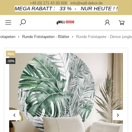
+49 (0) 171 43 60 606
|
info@wall-dekor.de
MEGA RABATT : 33 % - NUR HEUTE ! !
otapeten
Runde Fototapeten - Blätter
Runde Fototapete - Dense jungle
Neu
-33%