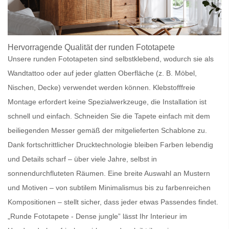
Hervorragende Qualität der
runden Fototapete
Unsere
runden Fototapeten
sind
selbstklebend
, wodurch sie als
Wandtattoo
oder auf jeder
glatten Oberfläche
(z. B.
Möbel
,
Nischen, Decke) verwendet werden können.
Klebstofffreie
Montage
erfordert keine Spezialwerkzeuge, die Installation ist
schnell und einfach
. Schneiden Sie die Tapete einfach mit dem
beiliegenden
Messer
gemäß der mitgelieferten
Schablone
zu.
Dank
fortschrittlicher Drucktechnologie
bleiben Farben
lebendig
und Details
scharf
– über viele Jahre, selbst in
sonnendurchfluteten Räumen
. Eine breite Auswahl an
Mustern
und Motiven
– von
subtilem Minimalismus
bis zu
farbenreichen
Kompositionen
– stellt sicher, dass jeder etwas Passendes findet.
„Runde Fototapete - Dense jungle” lässt Ihr Interieur im