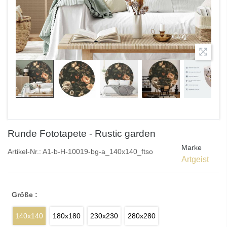
Runde Fototapete - Rustic garden
Marke
Artikel-Nr.:
A1-b-H-10019-bg-a_140x140_ftso
Artgeist
Größe :
140x140
180x180
230x230
280x280