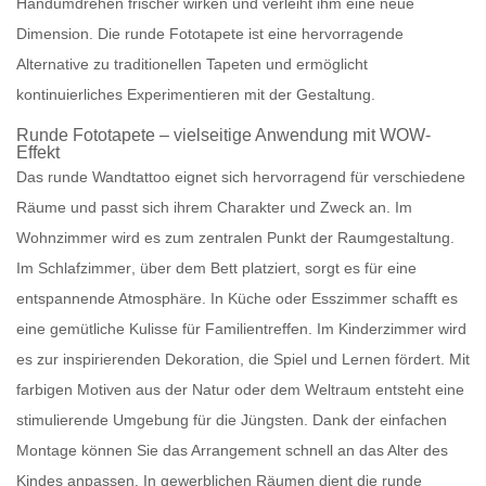
Handumdrehen
frischer
wirken und verleiht ihm eine
neue
Dimension
. Die
runde Fototapete
ist eine hervorragende
Alternative zu
traditionellen Tapeten
und ermöglicht
kontinuierliches Experimentieren mit der Gestaltung.
Runde Fototapete
– vielseitige Anwendung mit WOW-
Effekt
Das runde Wandtattoo
eignet sich hervorragend für verschiedene
Räume
und passt sich ihrem
Charakter
und
Zweck
an. Im
Wohnzimmer
wird es zum
zentralen Punkt
der Raumgestaltung.
Im
Schlafzimmer
, über dem Bett platziert, sorgt es für eine
entspannende Atmosphäre
. In
Küche
oder
Esszimmer
schafft es
eine
gemütliche Kulisse
für Familientreffen. Im
Kinderzimmer
wird
es zur
inspirierenden Dekoration
, die
Spiel
und
Lernen
fördert. Mit
farbigen Motiven
aus der
Natur
oder dem
Weltraum
entsteht eine
stimulierende Umgebung
für die Jüngsten. Dank der einfachen
Montage können Sie das Arrangement schnell an das Alter des
Kindes anpassen. In
gewerblichen Räumen
dient die runde