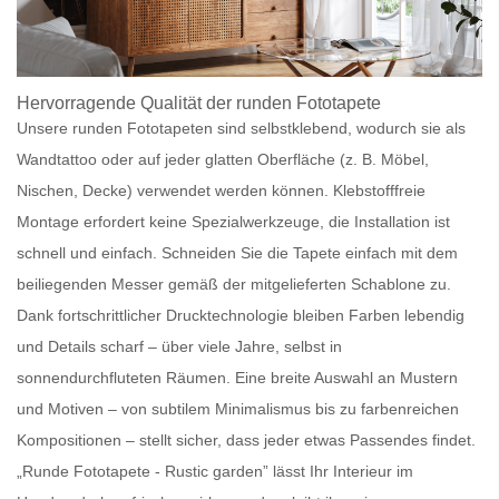
Hervorragende Qualität der
runden Fototapete
Unsere
runden Fototapeten
sind
selbstklebend
, wodurch sie als
Wandtattoo
oder auf jeder
glatten Oberfläche
(z. B.
Möbel
,
Nischen, Decke) verwendet werden können.
Klebstofffreie
Montage
erfordert keine Spezialwerkzeuge, die Installation ist
schnell und einfach
. Schneiden Sie die Tapete einfach mit dem
beiliegenden
Messer
gemäß der mitgelieferten
Schablone
zu.
Dank
fortschrittlicher Drucktechnologie
bleiben Farben
lebendig
und Details
scharf
– über viele Jahre, selbst in
sonnendurchfluteten Räumen
. Eine breite Auswahl an
Mustern
und Motiven
– von
subtilem Minimalismus
bis zu
farbenreichen
Kompositionen
– stellt sicher, dass jeder etwas Passendes findet.
„Runde Fototapete - Rustic garden” lässt Ihr Interieur im