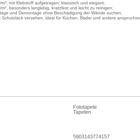
m², mit Klebstoff aufgetragen; klassisch und elegant;
², besonders langlebig, kratzfest und leicht zu reinigen;
 Montage und Demontage ohne Beschädigung der Wände suchen;
it Schutzlack versehen, ideal für Küchen, Bäder und andere anspruch
Fototapete
Tapeten
5903143774157