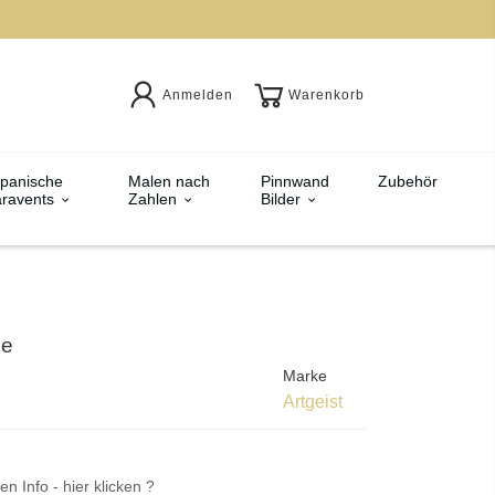
Anmelden
Warenkorb
panische
Malen nach
Pinnwand
Zubehör
ravents
Zahlen
Bilder
le
Marke
Artgeist
en Info - hier klicken ?