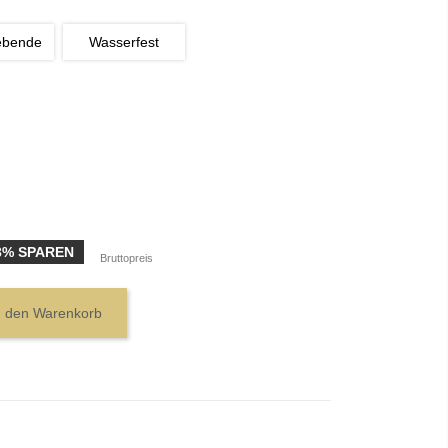
ebende
Wasserfest
3% SPAREN
Bruttopreis
n den Warenkorb