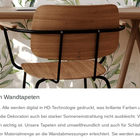
on Wandtapeten
. Alle werden digital in HD-Technologie gedruckt, was brillante Farben
 die Dekoration auch bei starker Sonneneinstrahlung nicht ausbleicht.
V
ichtig ist. Unsere Tapeten sind umweltfreundlich und auch für Schla
r Materialmenge an die Wandabmessungen erleichtert. Sie werden aus 