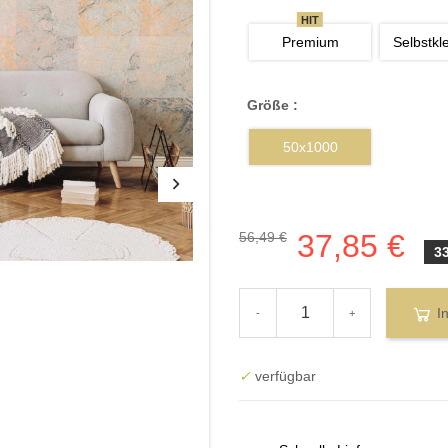
HIT
Premium
Selbstkl
Größe :
50x1000
37,85 €
56,49 €
3
I
-
+
✓
verfügbar