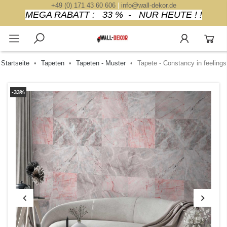
+49 (0) 171 43 60 606
|
info@wall-dekor.de
MEGA RABATT : 33 % - NUR HEUTE ! !
Startseite
Tapeten
Tapeten - Muster
Tapete - Constancy in feelings
-33%