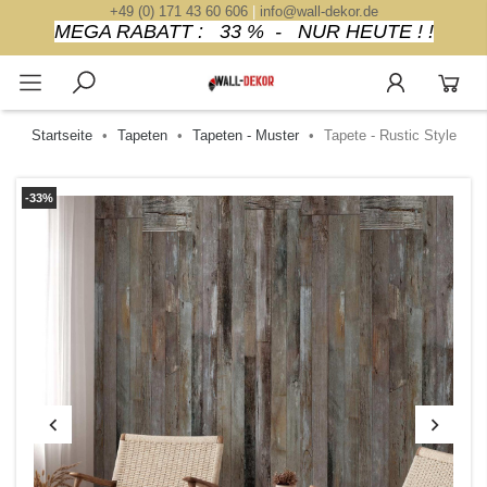
+49 (0) 171 43 60 606
|
info@wall-dekor.de
MEGA RABATT : 33 % - NUR HEUTE ! !
Startseite
Tapeten
Tapeten - Muster
Tapete - Rustic Style
-33%