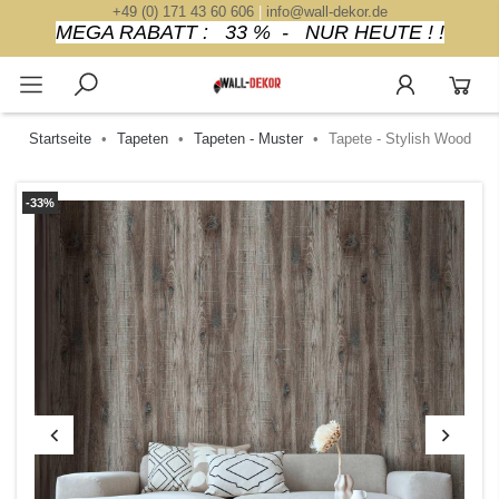
+49 (0) 171 43 60 606
|
info@wall-dekor.de
MEGA RABATT : 33 % - NUR HEUTE ! !
Startseite
Tapeten
Tapeten - Muster
Tapete - Stylish Wood
-33%