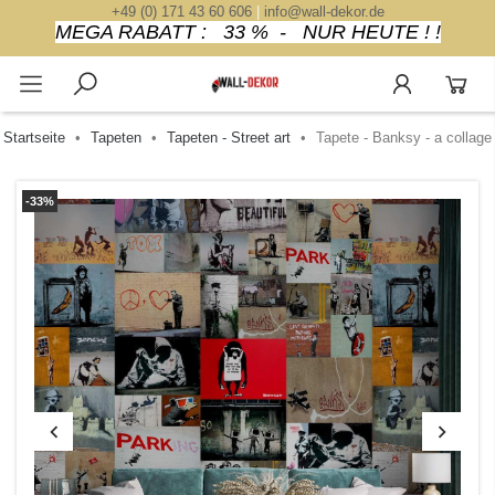
+49 (0) 171 43 60 606
|
info@wall-dekor.de
MEGA RABATT : 33 % - NUR HEUTE ! !
Startseite
Tapeten
Tapeten - Street art
Tapete - Banksy - a collage
-33%