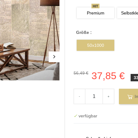
HIT
Premium
Selbstkl
Größe :
50x1000
37,85 €
56,49 €
3
I
-
+
✓
verfügbar