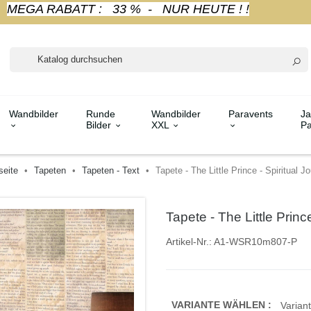
MEGA RABATT : 33 % - NUR HEUTE ! !
Wandbilder
Runde
Wandbilder
Paravents
Ja
Bilder
XXL
Pa
seite
Tapeten
Tapeten - Text
Tapete - The Little Prince - Spiritual J
Tapete - The Little Princ
Artikel-Nr.:
A1-WSR10m807-P
VARIANTE WÄHLEN :
Variant