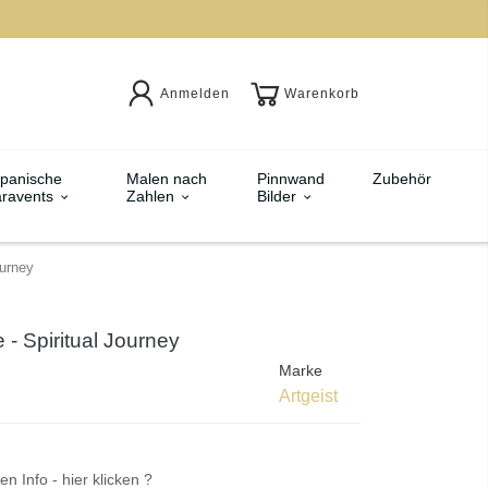
Anmelden
Warenkorb
panische
Malen nach
Pinnwand
Zubehör
ravents
Zahlen
Bilder
ourney
e - Spiritual Journey
Marke
Artgeist
en Info - hier klicken ?