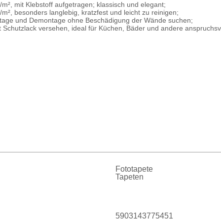
m², mit Klebstoff aufgetragen; klassisch und elegant;
², besonders langlebig, kratzfest und leicht zu reinigen;
 Montage und Demontage ohne Beschädigung der Wände suchen;
it Schutzlack versehen, ideal für Küchen, Bäder und andere anspruch
Fototapete
Tapeten
5903143775451