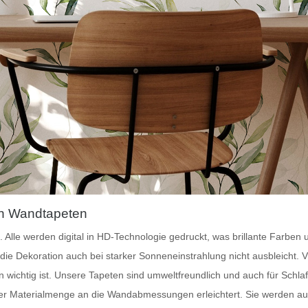
on Wandtapeten
. Alle werden digital in HD-Technologie gedruckt, was brillante Farben
 die Dekoration auch bei starker Sonneneinstrahlung nicht ausbleicht.
V
ichtig ist. Unsere Tapeten sind umweltfreundlich und auch für Schla
r Materialmenge an die Wandabmessungen erleichtert. Sie werden aus 