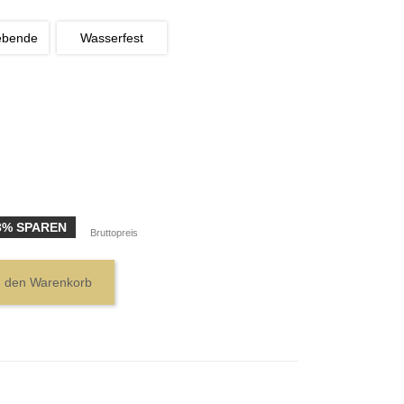
ebende
Wasserfest
3% SPAREN
Bruttopreis
n den Warenkorb