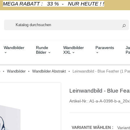
MEGA RABATT : 33 % - NUR HEUTE ! !
Wandbilder
Runde
Wandbilder
Paravents
Ja
Bilder
XXL
Pa
e
Wandbilder
Wandbilder Abstrakt
Leinwandbild - Blue Feather (1 Part
Leinwandbild - Blue Feat
Artikel-Nr.:
A1-a-A-0398-b-a_20x
VARIANTE WÄHLEN :
Variant