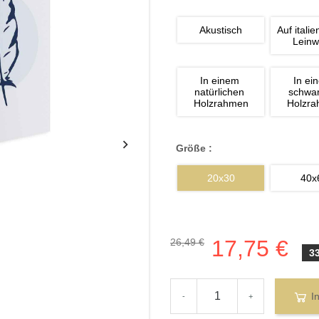
Akustisch
Auf italie
Lein
In einem 
In ei
natürlichen 
schwa
Holzrahmen
Holzr
Größe :
20x30
40x
17,75 €
26,49 €
3
I
-
+