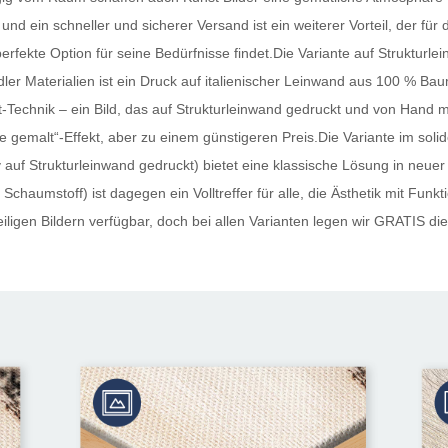
und ein schneller und sicherer Versand ist ein weiterer Vorteil, der fü
perfekte Option für seine Bedürfnisse findet.Die Variante auf Strukturle
ler Materialien ist ein Druck auf italienischer Leinwand aus 100 % Ba
Technik – ein Bild, das auf Strukturleinwand gedruckt und von Hand mi
 „wie gemalt“-Effekt, aber zu einem günstigeren Preis.Die Variante im s
auf Strukturleinwand gedruckt) bietet eine klassische Lösung in neuer
Schaumstoff) ist dagegen ein Volltreffer für alle, die Ästhetik mit Funk
ligen Bildern verfügbar, doch bei allen Varianten legen wir
GRATIS
die