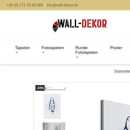
+49 (0) 171 43 60 606
|
info@wall-dekor.de
Tapeten
Fototapeten
Runde
Poster
Fototapeten
Startseit
-33%