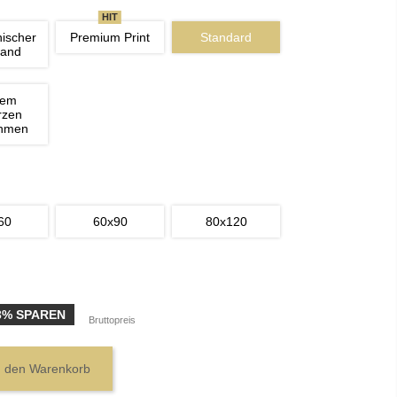
HIT
nischer 
Premium Print
Standard
wand
nem 
rzen 
ahmen
60
60x90
80x120
3% SPAREN
Bruttopreis
n den Warenkorb