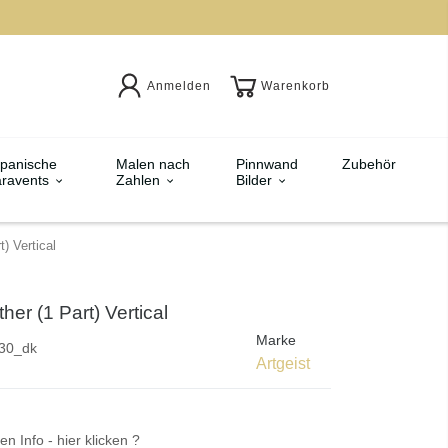
Anmelden
Warenkorb
panische
Malen nach
Pinnwand
Zubehör
ravents
Zahlen
Bilder
) Vertical
her (1 Part) Vertical
Marke
30_dk
Artgeist
en Info - hier klicken ?