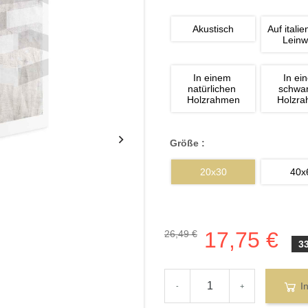
Akustisch
Auf italie
Lein
In einem 
In ei
natürlichen 
schwa
Holzrahmen
Holzr
Größe :
20x30
40x
17,75 €
26,49 €
3
I
-
+