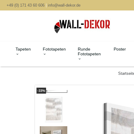
+49 (0) 171 43 60 606
|
info@wall-dekor.de
Tapeten
Fototapeten
Runde
Poster
Fototapeten
Startseit
-33%