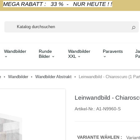
MEGA RABATT : 33 % - NUR HEUTE ! !
Wandbilder
Runde
Wandbilder
Paravents
Ja
Bilder
XXL
Pa
e
Wandbilder
Wandbilder Abstrakt
Leinwandbild - Chiaroscuro (1 Part
Leinwandbild - Chiaroscu
Artikel-Nr.:
A1-N9960-S
VARIANTE WÄHLEN :
Variant