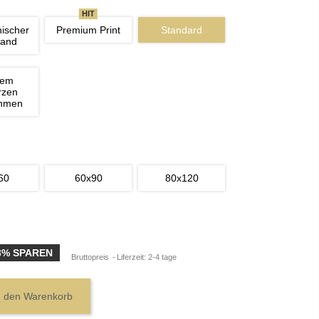
HIT
nischer 
Premium Print
Standard
wand
nem 
rzen 
ahmen
60
60x90
80x120
3% SPAREN
Bruttopreis
Liferzeit: 2-4 tage
n den Warenkorb