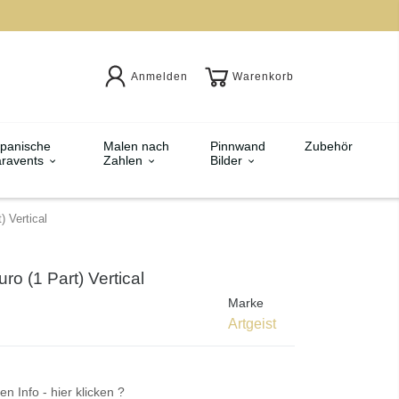
Anmelden
Warenkorb
panische
Malen nach
Pinnwand
Zubehör
ravents
Zahlen
Bilder
) Vertical
ro (1 Part) Vertical
Marke
Artgeist
en Info - hier klicken ?