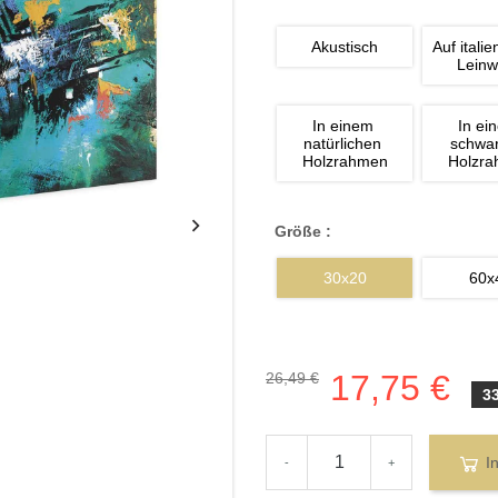
Akustisch
Auf italie
Lein
In einem 
In ei
natürlichen 
schwa
Holzrahmen
Holzr
Größe :
30x20
60x
17,75 €
26,49 €
3
I
-
+