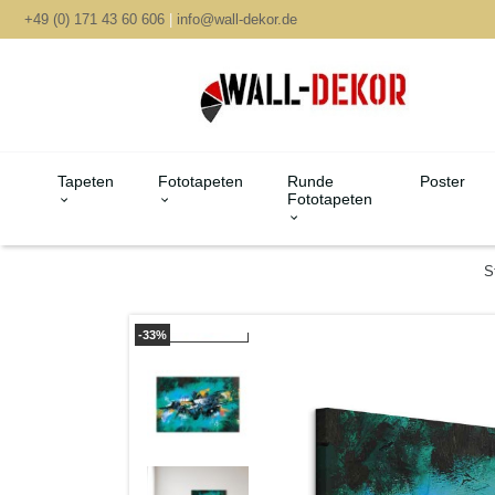
+49 (0) 171 43 60 606
|
info@wall-dekor.de
Tapeten
Fototapeten
Runde
Poster
Fototapeten
S
-33%