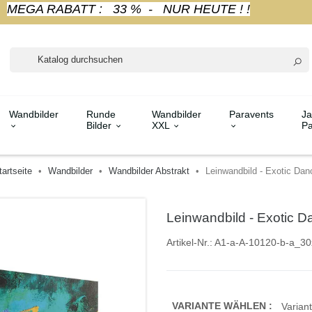
MEGA RABATT : 33 % - NUR HEUTE ! !
Wandbilder
Runde
Wandbilder
Paravents
Ja
Bilder
XXL
Pa
tartseite
Wandbilder
Wandbilder Abstrakt
Leinwandbild - Exotic Dan
Leinwandbild - Exotic D
Artikel-Nr.:
A1-a-A-10120-b-a_30
VARIANTE WÄHLEN :
Variant