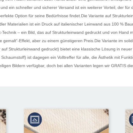
und ein schneller und sicherer Versand ist ein weiterer Vorteil, der fü
perfekte Option für seine Bedürfnisse findet.Die Variante auf Strukturle
ler Materialien ist ein Druck auf italienischer Leinwand aus 100 % Ba
Technik – ein Bild, das auf Strukturleinwand gedruckt und von Hand mi
 „wie gemalt“-Effekt, aber zu einem günstigeren Preis.Die Variante im s
auf Strukturleinwand gedruckt) bietet eine klassische Lösung in neuer
Schaumstoff) ist dagegen ein Volltreffer für alle, die Ästhetik mit Funk
ligen Bildern verfügbar, doch bei allen Varianten legen wir
GRATIS
die