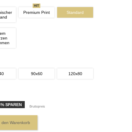
HIT
nischer 
Premium Print
Standard
wand
nem 
rzen 
ahmen
40
90x60
120x80
3% SPAREN
Bruttopreis
n den Warenkorb