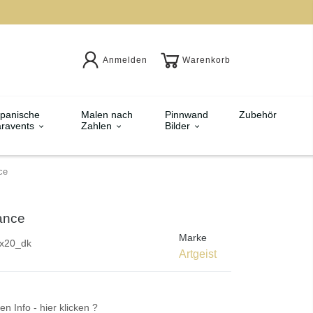
Anmelden
Warenkorb
panische
Malen nach
Pinnwand
Zubehör
ravents
Zahlen
Bilder
ce
ance
Marke
x20_dk
Artgeist
en Info - hier klicken ?