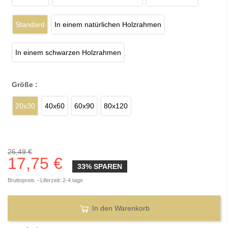
Standard
In einem natürlichen Holzrahmen
In einem schwarzen Holzrahmen
Größe :
20x30
40x60
60x90
80x120
26,49 €
17,75 €
33% SPAREN
Bruttopreis
Liferzeit: 2-4 tage
In den Warenkorb