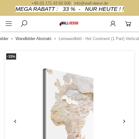
+49 (0) 171 43 60 606
|
info@wall-dekor.de
MEGA RABATT : 33 % - NUR HEUTE ! !
ilder
Wandbilder Abstrakt
Leinwandbild - Hot Continent (1 Part) Vertical
-33%