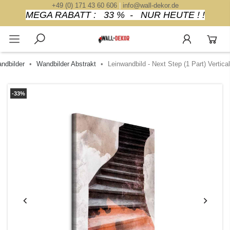
+49 (0) 171 43 60 606
|
info@wall-dekor.de
MEGA RABATT : 33 % - NUR HEUTE ! !
ndbilder
Wandbilder Abstrakt
Leinwandbild - Next Step (1 Part) Vertical
-33%