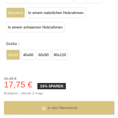
Standard
In einem natürlichen Holzrahmen
In einem schwarzen Holzrahmen
Größe :
20x30
40x60
60x90
80x120
26,49 €
17,75 €
33% SPAREN
Bruttopreis
Liferzeit: 2-4 tage
In den Warenkorb