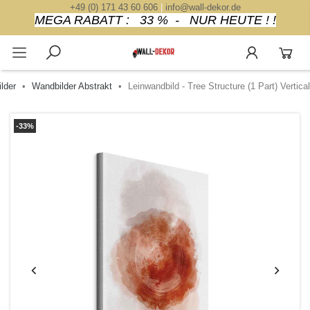
+49 (0) 171 43 60 606
|
info@wall-dekor.de
MEGA RABATT : 33 % - NUR HEUTE ! !
lder
Wandbilder Abstrakt
Leinwandbild - Tree Structure (1 Part) Vertical
-33%