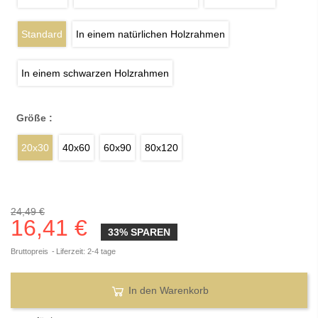
Standard
In einem natürlichen Holzrahmen
In einem schwarzen Holzrahmen
Größe :
20x30
40x60
60x90
80x120
24,49 €
16,41 €
33% SPAREN
Bruttopreis
Liferzeit: 2-4 tage
In den Warenkorb