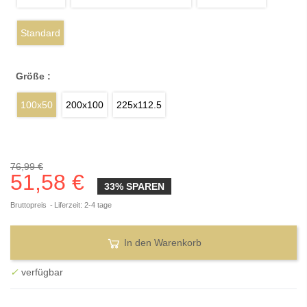
Standard
Größe :
100x50
200x100
225x112.5
76,99 €
51,58 €
33% SPAREN
Bruttopreis
Liferzeit: 2-4 tage
In den Warenkorb
✓
verfügbar