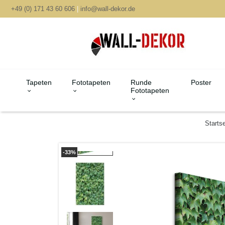
+49 (0) 171 43 60 606
|
info@wall-dekor.de
Tapeten
Fototapeten
Runde
Poster
Fototapeten
Startse
-33%