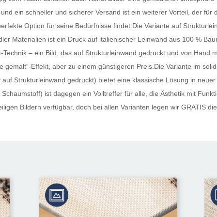
und ein schneller und sicherer Versand ist ein weiterer Vorteil, der fü
perfekte Option für seine Bedürfnisse findet.Die Variante auf Strukturle
ler Materialien ist ein Druck auf italienischer Leinwand aus 100 % Ba
Technik – ein Bild, das auf Strukturleinwand gedruckt und von Hand mi
 „wie gemalt“-Effekt, aber zu einem günstigeren Preis.Die Variante im s
auf Strukturleinwand gedruckt) bietet eine klassische Lösung in neuer
Schaumstoff) ist dagegen ein Volltreffer für alle, die Ästhetik mit Funk
ligen Bildern verfügbar, doch bei allen Varianten legen wir
GRATIS
die