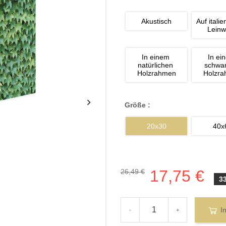
Akustisch
Auf italie
Lein
In einem 
In ei
natürlichen 
schwa
Holzrahmen
Holzr
Größe :
20x30
40x
17,75 €
26,49 €
3
I
-
+