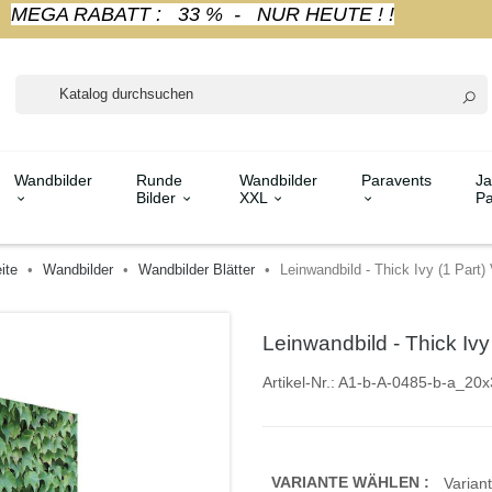
MEGA RABATT : 33 % - NUR HEUTE ! !
Wandbilder
Runde
Wandbilder
Paravents
Ja
Bilder
XXL
Pa
ite
Wandbilder
Wandbilder Blätter
Leinwandbild - Thick Ivy (1 Part) 
Leinwandbild - Thick Ivy 
Artikel-Nr.:
A1-b-A-0485-b-a_20x
VARIANTE WÄHLEN :
Variant