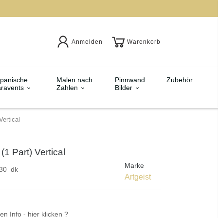
Anmelden
Warenkorb
panische
Malen nach
Pinnwand
Zubehör
ravents
Zahlen
Bilder
Vertical
(1 Part) Vertical
Marke
30_dk
Artgeist
en Info - hier klicken ?