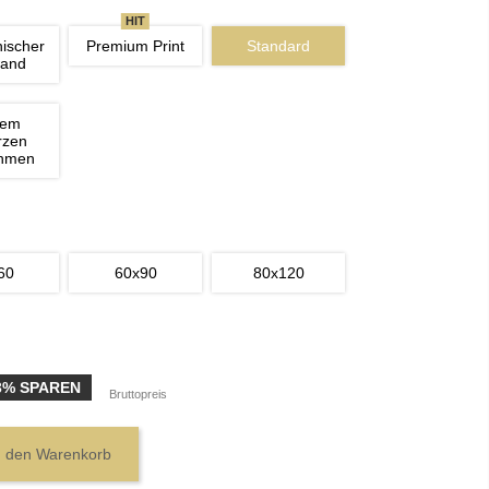
HIT
nischer 
Premium Print
Standard
wand
nem 
rzen 
ahmen
60
60x90
80x120
3% SPAREN
Bruttopreis
n den Warenkorb