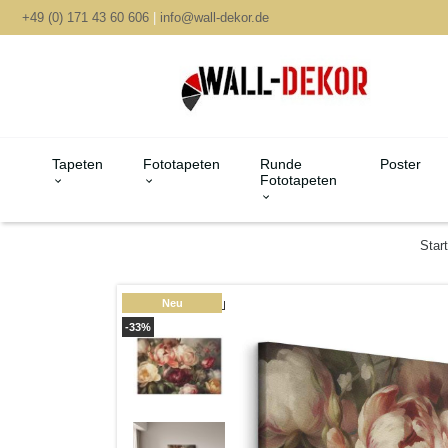
+49 (0) 171 43 60 606
|
info@wall-dekor.de
Tapeten
Fototapeten
Runde
Poster
Fototapeten
Start
Neu
-33%