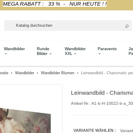
MEGA RABATT : 33 % - NUR HEUTE ! !
Wandbilder
Runde
Wandbilder
Paravents
Ja
Bilder
XXL
Pa
seite
Wandbilder
Wandbilder Blumen
Leinwandbild - Charismatic pe
Leinwandbild - Charisma
Artikel-Nr.:
A1-b-H-10022-b-a_3
VARIANTE WÄHLEN :
Variant