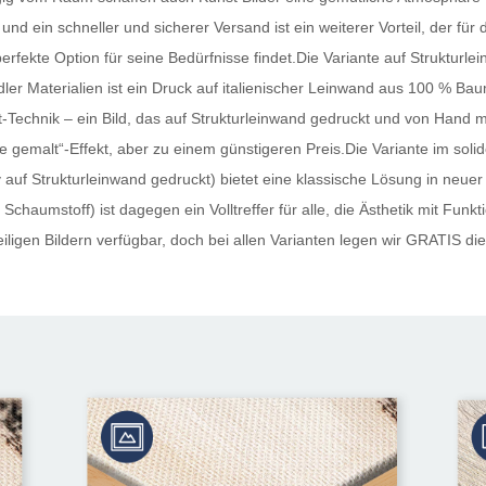
und ein schneller und sicherer Versand ist ein weiterer Vorteil, der fü
perfekte Option für seine Bedürfnisse findet.Die Variante auf Strukturle
ler Materialien ist ein Druck auf italienischer Leinwand aus 100 % Ba
Technik – ein Bild, das auf Strukturleinwand gedruckt und von Hand mi
 „wie gemalt“-Effekt, aber zu einem günstigeren Preis.Die Variante im s
auf Strukturleinwand gedruckt) bietet eine klassische Lösung in neuer
Schaumstoff) ist dagegen ein Volltreffer für alle, die Ästhetik mit Funk
ligen Bildern verfügbar, doch bei allen Varianten legen wir
GRATIS
die