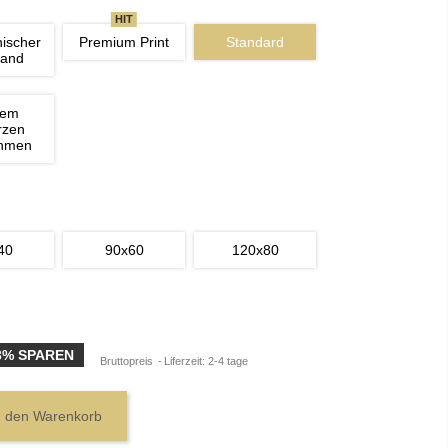
HIT
nischer 
Premium Print
Standard
wand
nem 
rzen 
ahmen
40
90x60
120x80
3% SPAREN
Bruttopreis
Liferzeit: 2-4 tage
n den Warenkorb