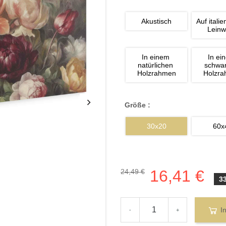
Akustisch
Auf italie
Lein
In einem 
In ei
natürlichen 
schwa
Holzrahmen
Holzr
Größe :
30x20
60x
16,41 €
24,49 €
3
I
-
+