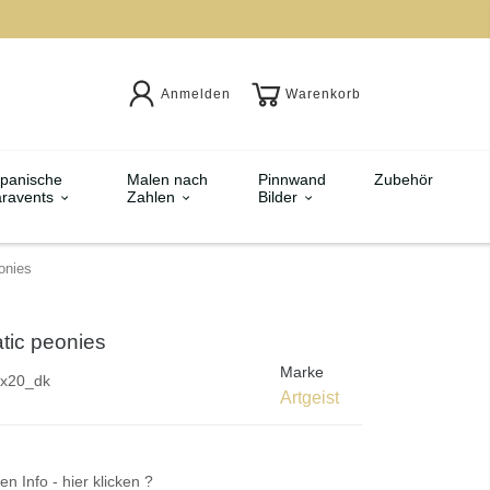
Anmelden
Warenkorb
panische
Malen nach
Pinnwand
Zubehör
ravents
Zahlen
Bilder
onies
tic peonies
Marke
0x20_dk
Artgeist
en Info - hier klicken ?