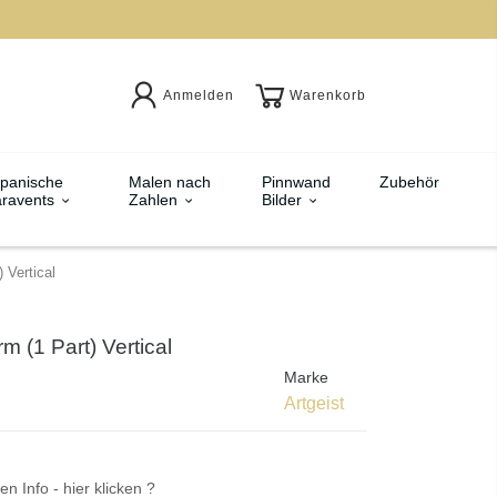
Anmelden
Warenkorb
panische
Malen nach
Pinnwand
Zubehör
ravents
Zahlen
Bilder
 Vertical
m (1 Part) Vertical
Marke
Artgeist
en Info - hier klicken ?