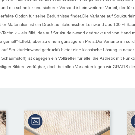
und ein schneller und sicherer Versand ist ein weiterer Vorteil, der fü
perfekte Option für seine Bedürfnisse findet.Die Variante auf Strukturle
ler Materialien ist ein Druck auf italienischer Leinwand aus 100 % Ba
Technik – ein Bild, das auf Strukturleinwand gedruckt und von Hand mi
 „wie gemalt“-Effekt, aber zu einem günstigeren Preis.Die Variante im s
auf Strukturleinwand gedruckt) bietet eine klassische Lösung in neuer
Schaumstoff) ist dagegen ein Volltreffer für alle, die Ästhetik mit Funk
ligen Bildern verfügbar, doch bei allen Varianten legen wir
GRATIS
die