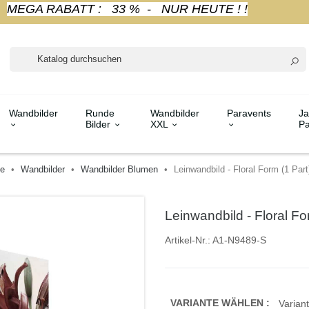
MEGA RABATT : 33 % - NUR HEUTE ! !
Wandbilder
Runde
Wandbilder
Paravents
Ja
Bilder
XXL
Pa
te
Wandbilder
Wandbilder Blumen
Leinwandbild - Floral Form (1 Part)
Leinwandbild - Floral For
Artikel-Nr.:
A1-N9489-S
VARIANTE WÄHLEN :
Variant