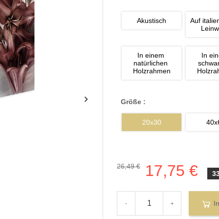
Akustisch
Auf italie
Lein
In einem 
In ei
natürlichen 
schwa
Holzrahmen
Holzr
Größe :
20x30
40x
17,75 €
26,49 €
3
I
-
+