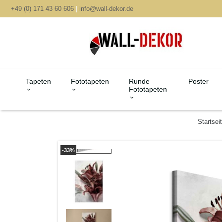
+49 (0) 171 43 60 606
|
info@wall-dekor.de
Tapeten
Fototapeten
Runde
Poster
Fototapeten
Startsei
-33%