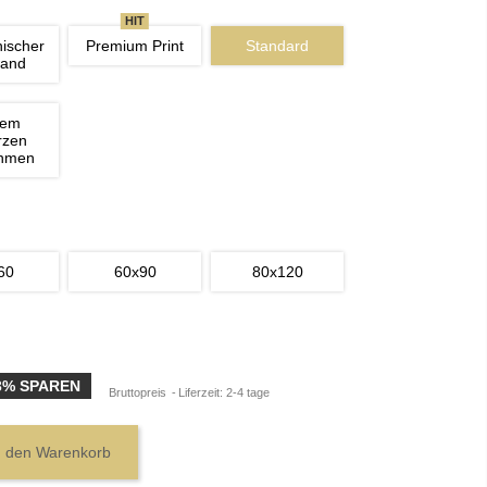
HIT
nischer 
Premium Print
Standard
wand
nem 
rzen 
ahmen
60
60x90
80x120
3% SPAREN
Bruttopreis
Liferzeit: 2-4 tage
n den Warenkorb