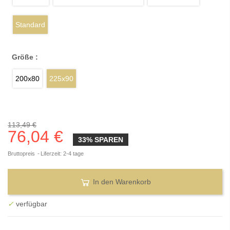
Standard
Größe :
200x80
225x90
113,49 €
76,04 €
33% SPAREN
Bruttopreis
Liferzeit: 2-4 tage
In den Warenkorb
✓
verfügbar