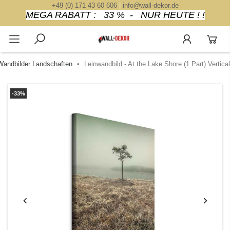
+49 (0) 171 43 60 606
|
info@wall-dekor.de
MEGA RABATT : 33 % - NUR HEUTE ! !
Wandbilder Landschaften
Leinwandbild - At the Lake Shore (1 Part) Vertical
-33%