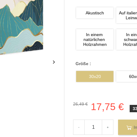
Akustisch
Auf italie
Lein
In einem 
In ei
natürlichen 
schwa
Holzrahmen
Holzr
Größe :
30x20
60x
17,75 €
26,49 €
3
I
-
+