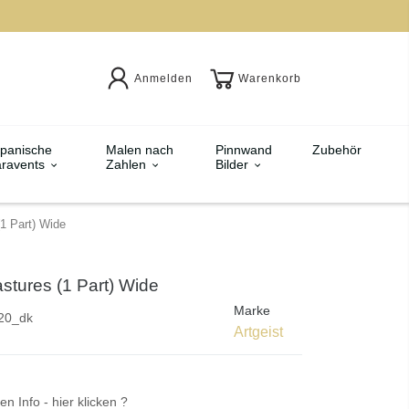
Anmelden
Warenkorb
panische
Malen nach
Pinnwand
Zubehör
ravents
Zahlen
Bilder
(1 Part) Wide
stures (1 Part) Wide
Marke
20_dk
Artgeist
en Info - hier klicken ?