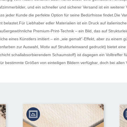
fzimmerbilder, und ein schneller und sicherer Versand ist ein weiterer 
dass jeder Kunde die perfekte Option für seine Bedürfnisse findet.Die Va
ht belastet.Für Liebhaber edler Materialien ist ein Druck auf italienis
außergewöhnliche Premium-Print-Technik – ein Bild, das auf Strukturle
iche eines Künstlers imitiert – ein „wie gemalt“-Effekt, aber zu einem 
nfarben zur Auswahl, Motiv auf Strukturleinwand gedruckt) bietet eine
hicht schallabsorbierendem Schaumstoff) ist dagegen ein Volltreffer für 
ür bestimmte Größen von einteiligen Bildern verfügbar, doch bei allen 