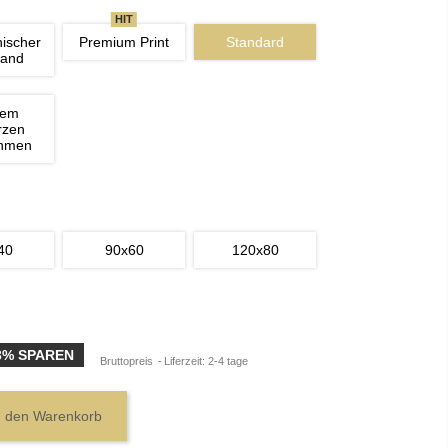
HIT
nischer 
Premium Print
Standard
wand
nem 
rzen 
ahmen
40
90x60
120x80
3% SPAREN
Bruttopreis
Liferzeit: 2-4 tage
n den Warenkorb