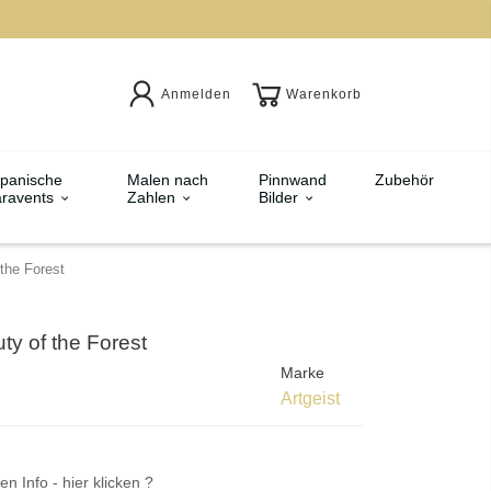
Anmelden
Warenkorb
panische
Malen nach
Pinnwand
Zubehör
ravents
Zahlen
Bilder
the Forest
ty of the Forest
Marke
Artgeist
en Info - hier klicken ?