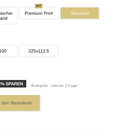
HIT
nischer 
Premium Print
Standard
wand
100
225x112.5
3% SPAREN
Bruttopreis
Liferzeit: 2-4 tage
n den Warenkorb