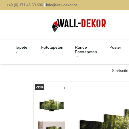
+49 (0) 171 43 60 606
|
info@wall-dekor.de
Tapeten
Fototapeten
Runde
Poster
Fototapeten
Startseite
-33%