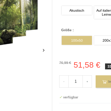
Akustisch
Auf italie
Lein
Größe :
100x50
200x
51,58 €
76,99 €
3
I
-
+
✓
verfügbar