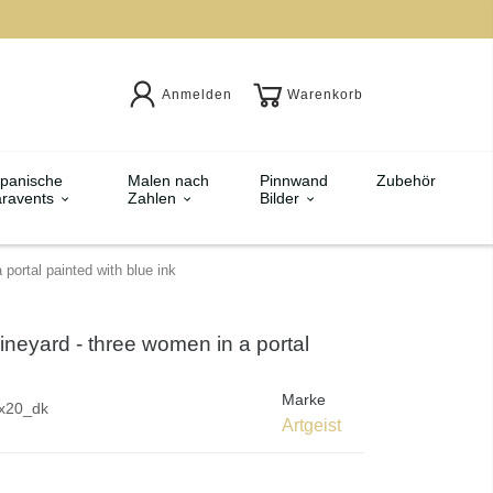
Anmelden
Warenkorb
panische
Malen nach
Pinnwand
Zubehör
ravents
Zahlen
Bilder
 portal painted with blue ink
ineyard - three women in a portal
Marke
x20_dk
Artgeist