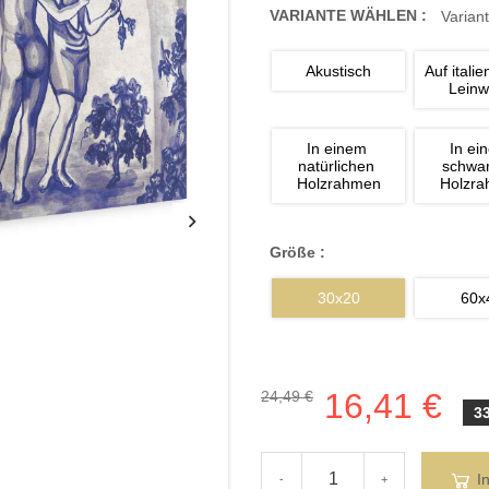
VARIANTE WÄHLEN :
Variant
Akustisch
Auf italie
Lein
In einem 
In ei
natürlichen 
schwa
Holzrahmen
Holzr
Größe :
30x20
60x
16,41 €
24,49 €
3
I
-
+