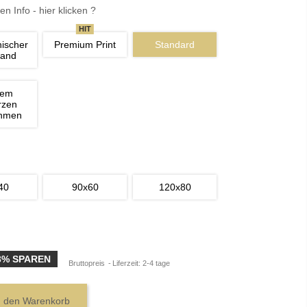
en Info - hier klicken ?
HIT
nischer 
Premium Print
Standard
wand
nem 
rzen 
ahmen
40
90x60
120x80
3% SPAREN
Bruttopreis
Liferzeit: 2-4 tage
n den Warenkorb