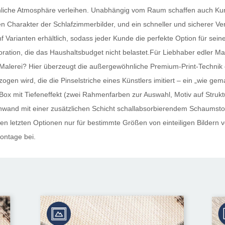
hnliche Atmosphäre verleihen. Unabhängig vom Raum schaffen auch
Kun
Charakter der Schlafzimmerbilder, und ein schneller und sicherer Versa
nf Varianten erhältlich, sodass jeder Kunde die perfekte Option für sein
oration, die das Haushaltsbudget nicht belastet.Für Liebhaber edler Mat
alerei? Hier überzeugt die außergewöhnliche Premium-Print-Technik – 
gen wird, die die Pinselstriche eines Künstlers imitiert – ein „wie gem
ox mit Tiefeneffekt (zwei Rahmenfarben zur Auswahl, Motiv auf Strukt
nwand mit einer zusätzlichen Schicht schallabsorbierendem Schaumstoff) i
en letzten Optionen nur für bestimmte Größen von einteiligen Bildern v
ontage bei.