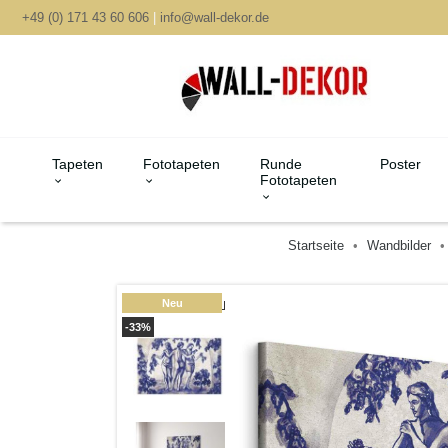
+49 (0) 171 43 60 606
|
info@wall-dekor.de
Tapeten
Fototapeten
Runde
Poster
Fototapeten
Startseite
Wandbilder
Neu
-33%