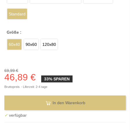
Standard
Größe :
60x40
90x60
120x80
69,99 €
46,89 €
33% SPAREN
Bruttopreis
Liferzeit: 2-4 tage
In den Warenkorb
✓
verfügbar