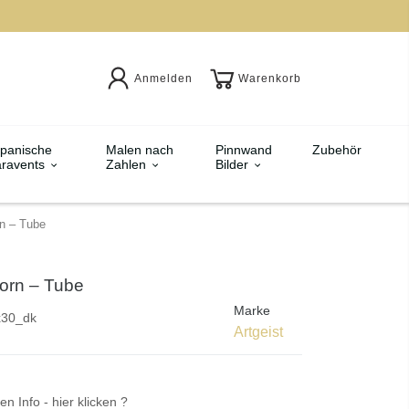
Anmelden
Warenkorb
panische
Malen nach
Pinnwand
Zubehör
ravents
Zahlen
Bilder
rn – Tube
Zorn – Tube
Marke
x30_dk
Artgeist
en Info - hier klicken ?