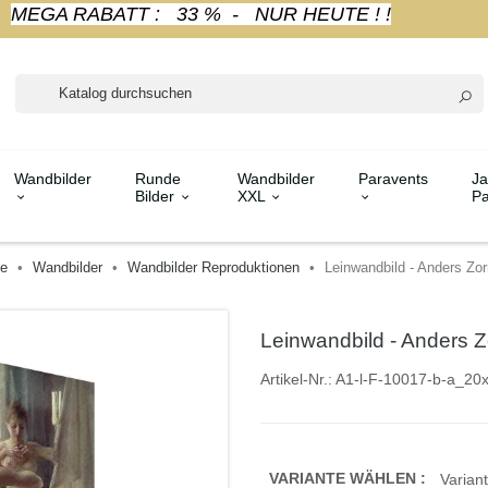
MEGA RABATT : 33 % - NUR HEUTE ! !
Wandbilder
Runde
Wandbilder
Paravents
Ja
Bilder
XXL
Pa
te
Wandbilder
Wandbilder Reproduktionen
Leinwandbild - Anders Zo
Leinwandbild - Anders 
Artikel-Nr.:
A1-l-F-10017-b-a_20
VARIANTE WÄHLEN :
Variant