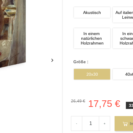
Akustisch
Auf italie
Lein
In einem 
In ei
natürlichen 
schwa
Holzrahmen
Holzr
Größe :
20x30
40x
17,75 €
26,49 €
3
I
-
+