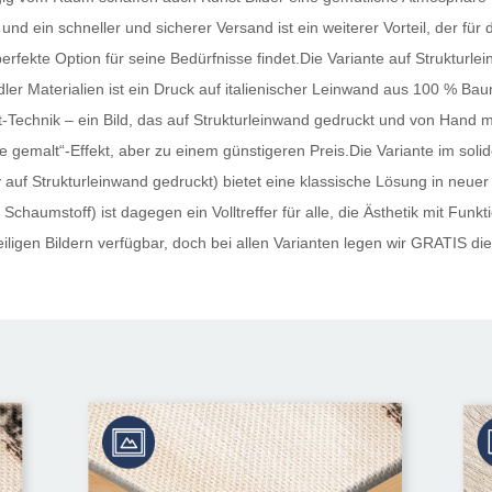
und ein schneller und sicherer Versand ist ein weiterer Vorteil, der fü
perfekte Option für seine Bedürfnisse findet.Die Variante auf Strukturle
ler Materialien ist ein Druck auf italienischer Leinwand aus 100 % Ba
Technik – ein Bild, das auf Strukturleinwand gedruckt und von Hand mi
 „wie gemalt“-Effekt, aber zu einem günstigeren Preis.Die Variante im s
auf Strukturleinwand gedruckt) bietet eine klassische Lösung in neuer
Schaumstoff) ist dagegen ein Volltreffer für alle, die Ästhetik mit Funk
ligen Bildern verfügbar, doch bei allen Varianten legen wir
GRATIS
die