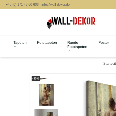
+49 (0) 171 43 60 606
|
info@wall-dekor.de
Tapeten
Fototapeten
Runde
Poster
Fototapeten
Startsei
-33%