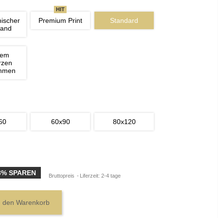
HIT
nischer 
Premium Print
Standard
wand
nem 
rzen 
ahmen
60
60x90
80x120
3% SPAREN
Bruttopreis
Liferzeit: 2-4 tage
n den Warenkorb