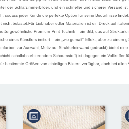
er der Schlafzimmerbilder, und ein schneller und sicherer Versand ist 
ich, sodass jeder Kunde die perfekte Option für seine Bedürfnisse findet
 nicht belastet.Für Liebhaber edler Materialien ist ein Druck auf ital
außergewöhnliche Premium-Print-Technik – ein Bild, das auf Strukturle
iche eines Künstlers imitiert – ein „wie gemalt“-Effekt, aber zu einem 
nfarben zur Auswahl, Motiv auf Strukturleinwand gedruckt) bietet eine
hicht schallabsorbierendem Schaumstoff) ist dagegen ein Volltreffer für 
ür bestimmte Größen von einteiligen Bildern verfügbar, doch bei allen 