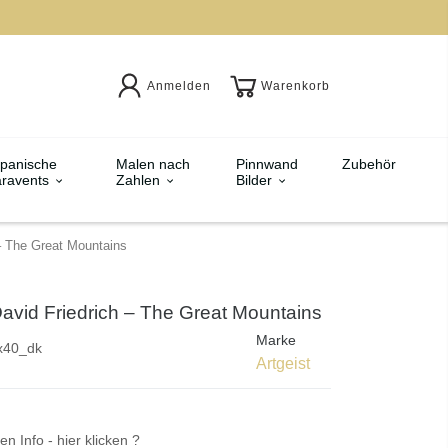
Anmelden
Warenkorb
panische
Malen nach
Pinnwand
Zubehör
ravents
Zahlen
Bilder
 – The Great Mountains
avid Friedrich – The Great Mountains
Marke
x40_dk
Artgeist
en Info - hier klicken ?