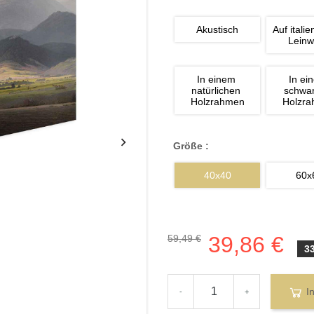
Akustisch
Auf italie
Lein
In einem 
In ei
natürlichen 
schwa
Holzrahmen
Holzr
Größe :
40x40
60x
39,86 €
59,49 €
3
I
-
+