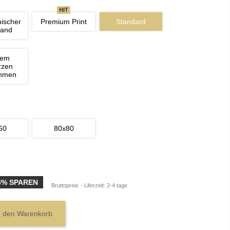
HIT
nischer 
Premium Print
Standard
wand
nem 
rzen 
ahmen
60
80x80
3% SPAREN
Bruttopreis
Liferzeit: 2-4 tage
n den Warenkorb