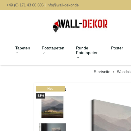
+49 (0) 171 43 60 606
|
info@wall-dekor.de
Tapeten
Fototapeten
Runde
Poster
Fototapeten
Startseite
Wandbil
Neu
-33%