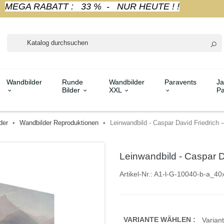
MEGA RABATT : 33 % - NUR HEUTE ! !
Wandbilder
Runde
Wandbilder
Paravents
Ja
Bilder
XXL
Pa
der
Wandbilder Reproduktionen
Leinwandbild - Caspar David Friedrich
Leinwandbild - Caspar D
Artikel-Nr.:
A1-l-G-10040-b-a_40
VARIANTE WÄHLEN :
Variant