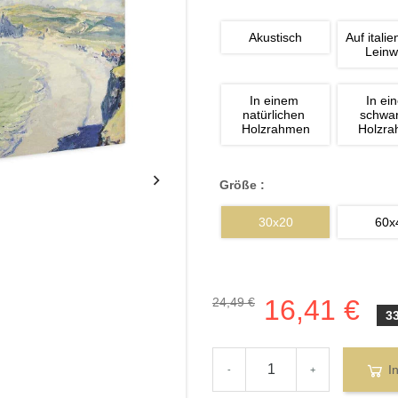
Akustisch
Auf italie
Lein
In einem 
In ei
natürlichen 
schwa
Holzrahmen
Holzr
Größe :
30x20
60x
16,41 €
24,49 €
3
I
-
+