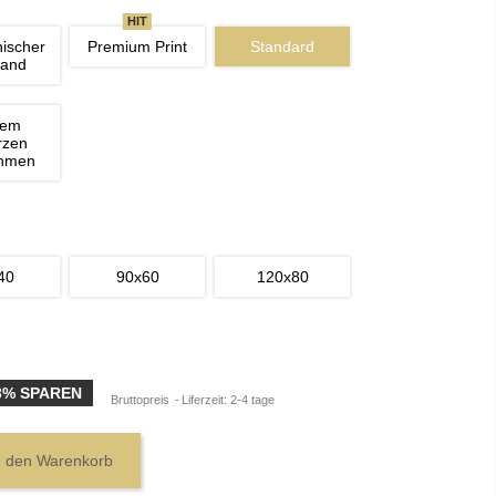
HIT
nischer 
Premium Print
Standard
wand
nem 
rzen 
ahmen
40
90x60
120x80
3% SPAREN
Bruttopreis
Liferzeit: 2-4 tage
n den Warenkorb