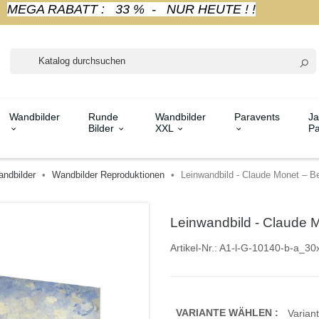
MEGA RABATT : 33 % - NUR HEUTE ! !
Wandbilder
Runde
Wandbilder
Paravents
Ja
Bilder
XXL
Pa
ndbilder
Wandbilder Reproduktionen
Leinwandbild - Claude Monet – Be
Leinwandbild - Claude M
Artikel-Nr.:
A1-l-G-10140-b-a_30
VARIANTE WÄHLEN :
Variant