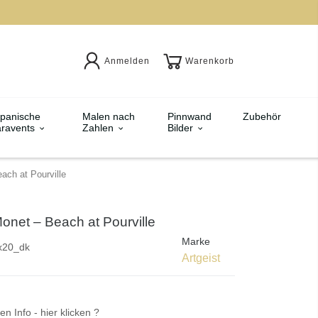
Anmelden
Warenkorb
panische
Malen nach
Pinnwand
Zubehör
ravents
Zahlen
Bilder
ach at Pourville
onet – Beach at Pourville
Marke
x20_dk
Artgeist
en Info - hier klicken ?