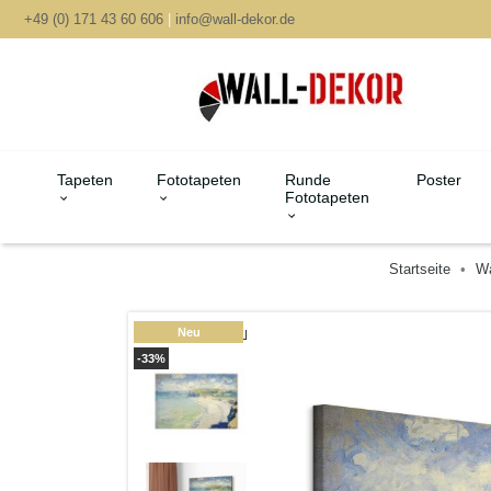
+49 (0) 171 43 60 606
|
info@wall-dekor.de
Tapeten
Fototapeten
Runde
Poster
Fototapeten
Startseite
Wa
Neu
-33%