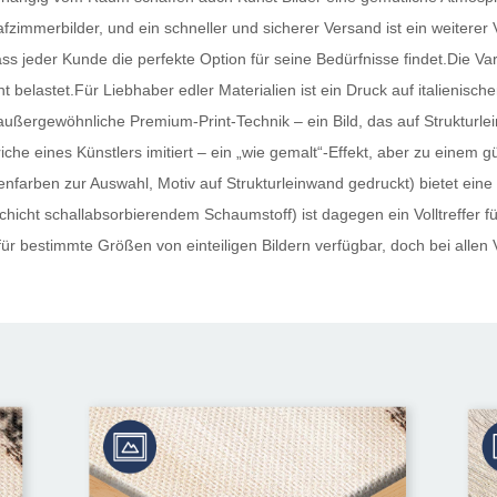
fzimmerbilder, und ein schneller und sicherer Versand ist ein weiterer 
dass jeder Kunde die perfekte Option für seine Bedürfnisse findet.Die Va
ht belastet.Für Liebhaber edler Materialien ist ein Druck auf italienis
außergewöhnliche Premium-Print-Technik – ein Bild, das auf Strukturle
iche eines Künstlers imitiert – ein „wie gemalt“-Effekt, aber zu einem 
nfarben zur Auswahl, Motiv auf Strukturleinwand gedruckt) bietet eine
hicht schallabsorbierendem Schaumstoff) ist dagegen ein Volltreffer für 
ür bestimmte Größen von einteiligen Bildern verfügbar, doch bei allen 