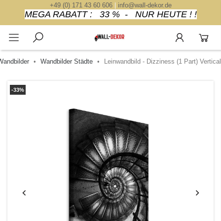
+49 (0) 171 43 60 606
|
info@wall-dekor.de
MEGA RABATT : 33 % - NUR HEUTE ! !
Wandbilder
Wandbilder Städte
Leinwandbild - Dizziness (1 Part) Vertical
-33%