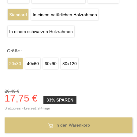
Standard
In einem natürlichen Holzrahmen
In einem schwarzen Holzrahmen
Größe :
20x30
40x60
60x90
80x120
26,49 €
17,75 €
33% SPAREN
Bruttopreis
Liferzeit: 2-4 tage
In den Warenkorb