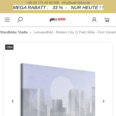
+49 (0) 171 43 60 606
|
info@wall-dekor.de
MEGA RABATT : 33 % - NUR HEUTE ! !
Wandbilder Städte
Leinwandbild - Modern City (1 Part) Wide - First Variant
-33%