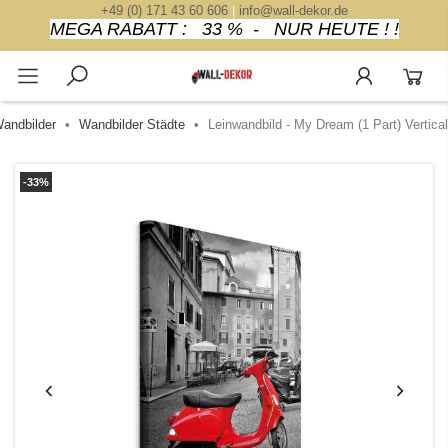
+49 (0) 171 43 60 606
|
info@wall-dekor.de
MEGA RABATT : 33 % - NUR HEUTE ! !
andbilder
Wandbilder Städte
Leinwandbild - My Dream (1 Part) Vertical
-33%