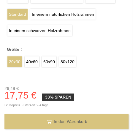
Standard
In einem natürlichen Holzrahmen
In einem schwarzen Holzrahmen
Größe :
20x30
40x60
60x90
80x120
26,49 €
17,75 €
33% SPAREN
Bruttopreis
Liferzeit: 2-4 tage
In den Warenkorb