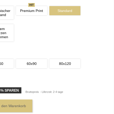
HIT
nischer 
Premium Print
Standard
wand
nem 
rzen 
ahmen
60
60x90
80x120
3% SPAREN
Bruttopreis
Liferzeit: 2-4 tage
n den Warenkorb