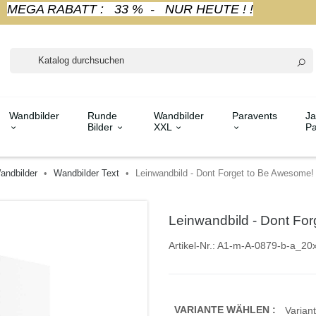
MEGA RABATT : 33 % - NUR HEUTE ! !
Wandbilder
Runde
Wandbilder
Paravents
Ja
Bilder
XXL
Pa
andbilder
Wandbilder Text
Leinwandbild - Dont Forget to Be Awesome! (
Leinwandbild - Dont Forg
Artikel-Nr.:
A1-m-A-0879-b-a_20
VARIANTE WÄHLEN :
Variant