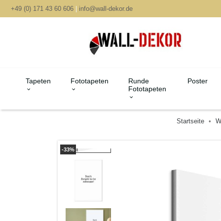
+49 (0) 171 43 60 606
|
info@wall-dekor.de
Tapeten
Fototapeten
Runde
Poster
Fototapeten
Startseite
W
-33%