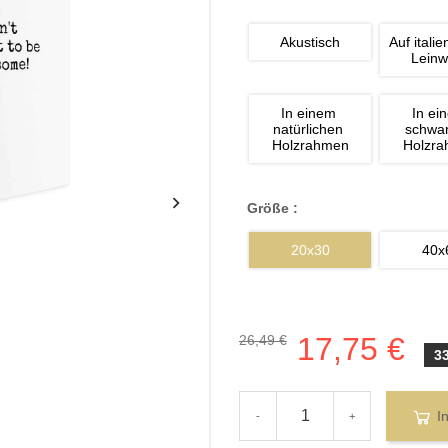
Akustisch
Auf italie
Lein
In einem 
In ei
natürlichen 
schwa
Holzrahmen
Holzr
Größe :
20x30
40x
17,75 €
26,49 €
3
I
-
+