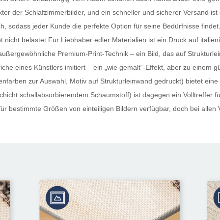
er der Schlafzimmerbilder, und ein schneller und sicherer Versand ist 
ich, sodass jeder Kunde die perfekte Option für seine Bedürfnisse findet
 nicht belastet.Für Liebhaber edler Materialien ist ein Druck auf ital
außergewöhnliche Premium-Print-Technik – ein Bild, das auf Strukturle
iche eines Künstlers imitiert – ein „wie gemalt“-Effekt, aber zu einem 
nfarben zur Auswahl, Motiv auf Strukturleinwand gedruckt) bietet eine
hicht schallabsorbierendem Schaumstoff) ist dagegen ein Volltreffer für 
ür bestimmte Größen von einteiligen Bildern verfügbar, doch bei allen 