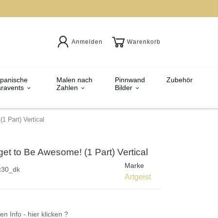
Anmelden
Warenkorb
panische
Malen nach
Pinnwand
Zubehör
ravents
Zahlen
Bilder
1 Part) Vertical
et to Be Awesome! (1 Part) Vertical
Marke
x30_dk
Artgeist
en Info - hier klicken ?