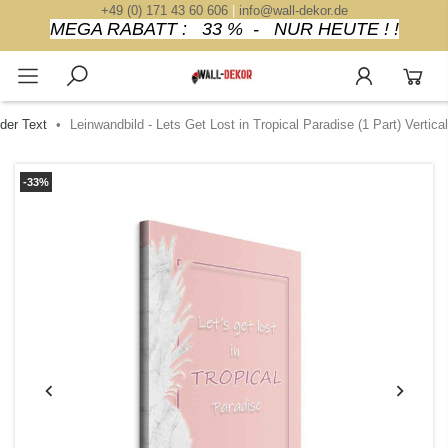
+49 (0) 171 43 60 606
|
info@wall-dekor.de
MEGA RABATT : 33 % - NUR HEUTE ! !
der Text
Leinwandbild - Lets Get Lost in Tropical Paradise (1 Part) Vertical
-33%