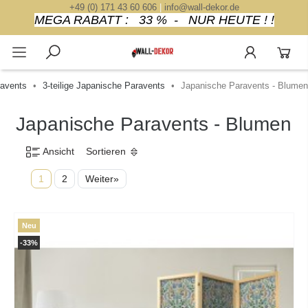
+49 (0) 171 43 60 606
|
info@wall-dekor.de
MEGA RABATT : 33 % - NUR HEUTE ! !
avents
3-teilige Japanische Paravents
Japanische Paravents - Blumen
Japanische Paravents - Blumen
Ansicht
Sortieren
1
2
Weiter»
Neu
-33%