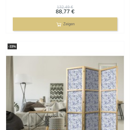
132,49 €
88,77 €
Zeigen
-33%