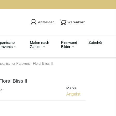
Anmelden
Warenkorb
panische
Malen nach
Pinnwand
Zubehör
ravents
Zahlen
Bilder
panischer Paravent - Floral Bliss II
oral Bliss II
Marke
04
Artgeist