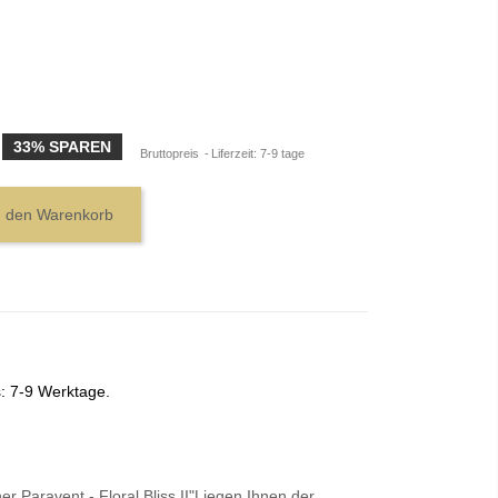
33% SPAREN
Bruttopreis
Liferzeit: 7-9 tage
n den Warenkorb
s: 7-9 Werktage.
r Paravent - Floral Bliss II"Liegen Ihnen der