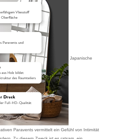
Japanische
iven Paravents vermittelt ein Gefühl von Intimität
ordern. Zu diesem Zweck ist es ratsam, ein