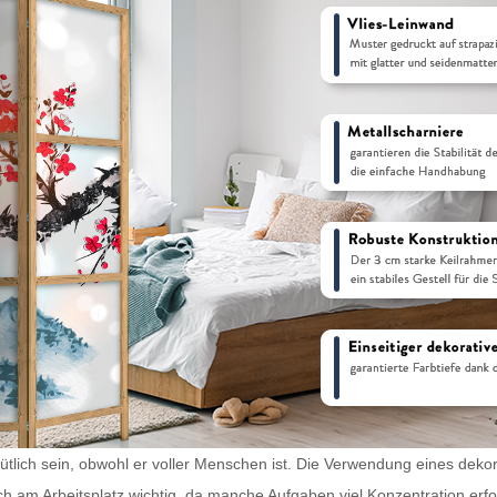
tlich sein, obwohl er voller Menschen ist. Die Verwendung eines dekorat
ch am Arbeitsplatz wichtig, da manche Aufgaben viel Konzentration erf