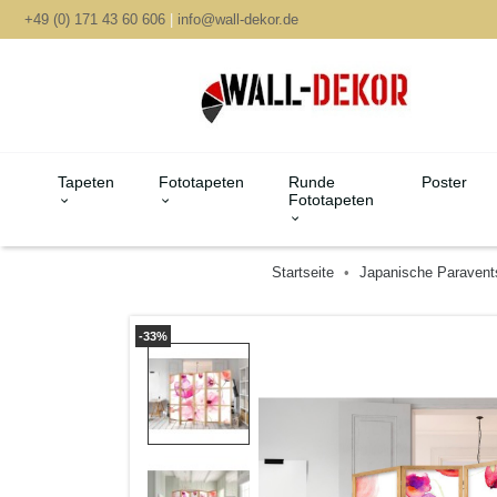
+49 (0) 171 43 60 606
|
info@wall-dekor.de
Tapeten
Fototapeten
Runde
Poster
Fototapeten
Startseite
Japanische Paravent
-33%