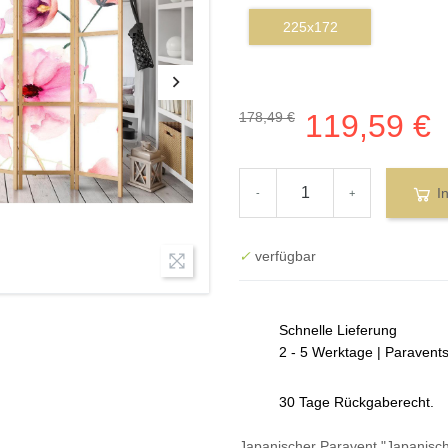
225x172
119,59 €
178,49 €
I
-
+
✓
verfügbar
Schnelle Lieferung
2 - 5 Werktage | Paravent
30 Tage Rückgaberecht.
Japanischer Paravent "Japanische