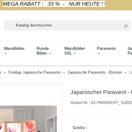
MEGA RABATT : 33 % - NUR HEUTE ! !
Wandbilder
Runde
Wandbilder
Paravents
Ja
Bilder
XXL
Pa
s
5-teilige Japanische Paravents
Japanische Paravents - Blumen
Ja
Japanischer Paravent - Fl
Artikel-Nr.:
A1-PARAVENT_SJ00
Größe :