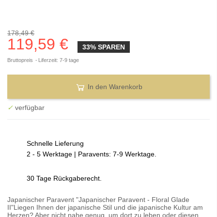
178,49 €
119,59 €
33% SPAREN
Bruttopreis
Liferzeit: 7-9 tage
In den Warenkorb
✓
verfügbar
Schnelle Lieferung
2 - 5 Werktage | Paravents: 7-9 Werktage.
30 Tage Rückgaberecht.
Japanischer Paravent "Japanischer Paravent - Floral Glade
II"Liegen Ihnen der japanische Stil und die japanische Kultur am
Herzen? Aber nicht nahe genug, um dort zu leben oder diesen