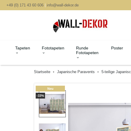
+49 (0) 171 43 60 606
|
info@wall-dekor.de
Tapeten
Fototapeten
Runde
Poster
Fototapeten
Startseite
Japanische Paravents
5-teilige Japanis
Neu
-33%