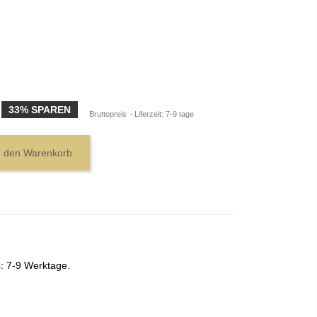
33% SPAREN
Bruttopreis
Liferzeit: 7-9 tage
n den Warenkorb
s: 7-9 Werktage.