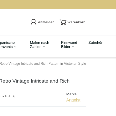
Anmelden
Warenkorb
panische
Malen nach
Pinnwand
Zubehör
ravents
Zahlen
Bilder
etro Vintage Intricate and Rich Pattern in Victorian Style
etro Vintage Intricate and Rich
e
Marke
25x161_sj
Artgeist