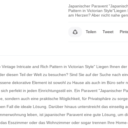
Japanischer Paravent "Japanische
Pattern in Victorian Style"Liegen
am Herzen? Aber nicht nahe genug
Teilen
Tweet
Pint
intage Intricate and Rich Pattern in Victorian Style" Liegen Ihnen der
der diesen Teil der Welt zu besuchen? Sind Sie auf der Suche nach e
ssene dekorative Element ist sowohl zu Hause als auch im Büro sehr 
sich perfekt in jeden Einrichtungsstil ein. Ein
Paravent
"Japanischer Par
nsidee, sondern auch eine praktische Möglichkeit, für Privatsphäre zu
hen Fall die ideale Lösung. Darüber hinaus unterstreicht das einseitig
nzimmerwohnung leben, ist
japanischer Paravent
eine gute Lösung, um di
für das Esszimmer oder das Wohnzimmer oder sogar trennen Ihre Home-