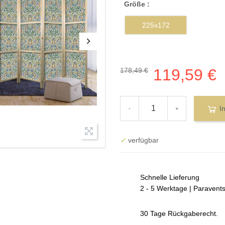
Größe :
225x172
119,59 €
178,49 €
I
-
+
✓
verfügbar
Schnelle Lieferung
2 - 5 Werktage | Paravent
30 Tage Rückgaberecht.