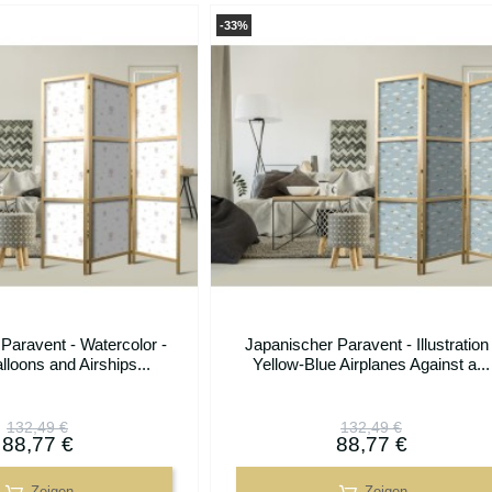
-33%
Paravent - Watercolor -
Japanischer Paravent - Illustration 
lloons and Airships...
Yellow-Blue Airplanes Against a...
132,49 €
132,49 €
88,77 €
88,77 €
Zeigen
Zeigen