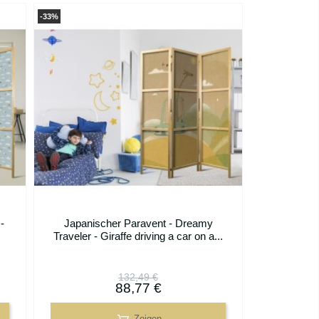
-33%
-
Japanischer Paravent - Dreamy
Traveler - Giraffe driving a car on a...
132,49 €
88,77 €
Zeigen