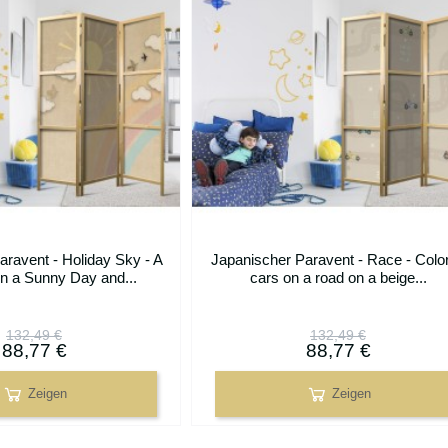
aravent - Holiday Sky - A
Japanischer Paravent - Race - Color
n a Sunny Day and...
cars on a road on a beige...
132,49 €
132,49 €
88,77 €
88,77 €
Zeigen
Zeigen